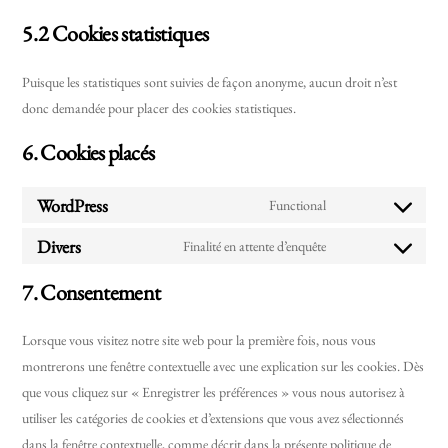
5.2 Cookies statistiques
Puisque les statistiques sont suivies de façon anonyme, aucun droit n’est
donc demandée pour placer des cookies statistiques.
6. Cookies placés
WordPress
Functional
Consent
to
Divers
Finalité en attente d’enquête
Consent
service
to
7. Consentement
wordpress
service
divers
Lorsque vous visitez notre site web pour la première fois, nous vous
montrerons une fenêtre contextuelle avec une explication sur les cookies. Dès
que vous cliquez sur « Enregistrer les préférences » vous nous autorisez à
utiliser les catégories de cookies et d’extensions que vous avez sélectionnés
dans la fenêtre contextuelle, comme décrit dans la présente politique de