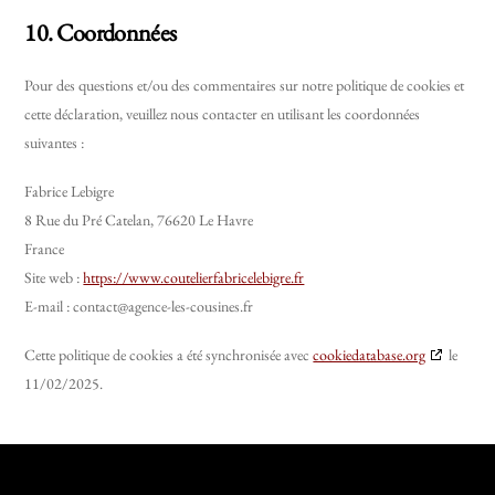
10. Coordonnées
Pour des questions et/ou des commentaires sur notre politique de cookies et
cette déclaration, veuillez nous contacter en utilisant les coordonnées
suivantes :
Fabrice Lebigre
8 Rue du Pré Catelan, 76620 Le Havre
France
Site web :
https://www.coutelierfabricelebigre.fr
E-mail :
contact@
agence-les-cousines.fr
Cette politique de cookies a été synchronisée avec
cookiedatabase.org
le
11/02/2025.