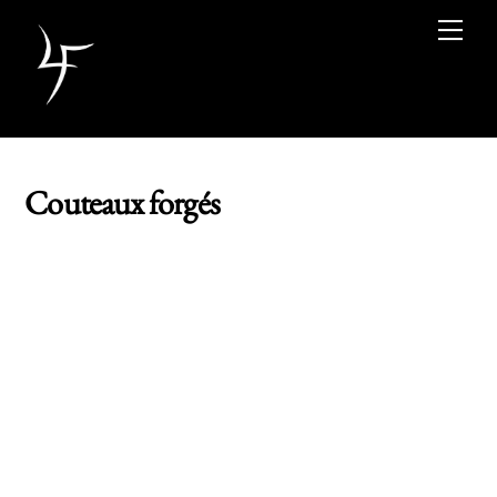
Skip
Men
to
content
Couteaux forgés